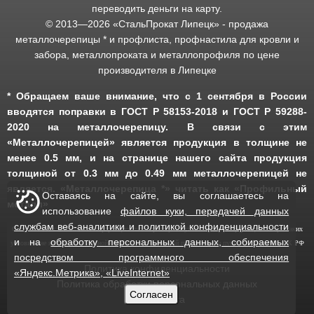
переводить деньги на карту.
© 2013—
2026
«СтальПрокат Липецк» - продажа
металлочерепицы * и профлиста, профнастила для кровли и
забора, металлопроката и металлопрофиля по цене
производителя в Липецке
* Обращаем ваше внимание, что с 1 сентября в России
вводятся поправки в ГОСТ Р 58153-2018 и ГОСТ Р 59288-
2020 на металлочерепицу. В связи с этим
«Металлочерепицей» является продукция в толщине не
менее 0.5 мм, и на странице нашего сайта продукция
толщиной от 0.3 мм до 0.49 мм металлочерепицей не
является. «Металлочерепица *» читать как «Профильный
Оставаясь на сайте, вы соглашаетесь на
металл»
использование
файлов куки, передачей данных
службам веб-аналитики и политикой конфиденциальности
Сайт носит исключительно информационный характер. Опубликованная информация ни при каких
и на
обработку персональных данных, собираемых
условиях не является публичной офертой, определяемой положениями пункта 2 статьи 437 ГК РФ
посредством программного обеспечения
Политика конфиденциальности
«Яндекс.Метрика», «LiveInternet»
Политика обработки персональных данных
Согласен
Карта сайта