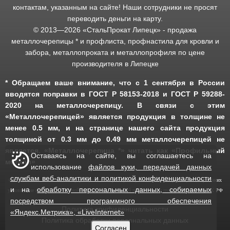
контактам, указанным на сайте! Наши сотрудники не просят
переводить деньги на карту.
© 2013—
2026
«СтальПрокат Липецк» - продажа
металлочерепицы * и профлиста, профнастила для кровли и
забора, металлопроката и металлопрофиля по цене
производителя в Липецке
* Обращаем ваше внимание, что с 1 сентября в России
вводятся поправки в ГОСТ Р 58153-2018 и ГОСТ Р 59288-
2020 на металлочерепицу. В связи с этим
«Металлочерепицей» является продукция в толщине не
менее 0.5 мм, и на странице нашего сайта продукция
толщиной от 0.3 мм до 0.49 мм металлочерепицей не
является. «Металлочерепица *» читать как «Профильный
Оставаясь на сайте, вы соглашаетесь на
металл»
использование
файлов куки, передачей данных
службам веб-аналитики и политикой конфиденциальности
Сайт носит исключительно информационный характер. Опубликованная информация ни при каких
и на
обработку персональных данных, собираемых
условиях не является публичной офертой, определяемой положениями пункта 2 статьи 437 ГК РФ
посредством программного обеспечения
Политика конфиденциальности
«Яндекс.Метрика», «LiveInternet»
Политика обработки персональных данных
Согласен